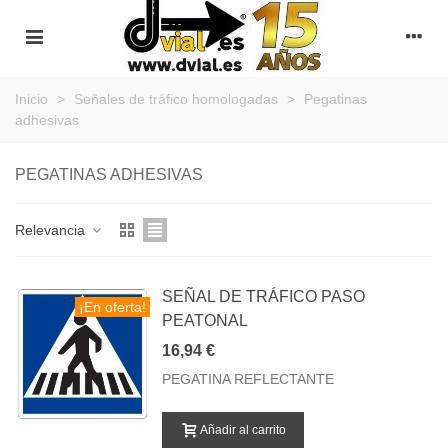
Inicio
>
Señales de tráfico homologadas
>
Pegatinas
adhesivas
PEGATINAS ADHESIVAS
Relevancia
SEÑAL DE TRÁFICO PASO
¡En oferta!
PEATONAL
16,94 €
PEGATINA REFLECTANTE
Añadir al carrito