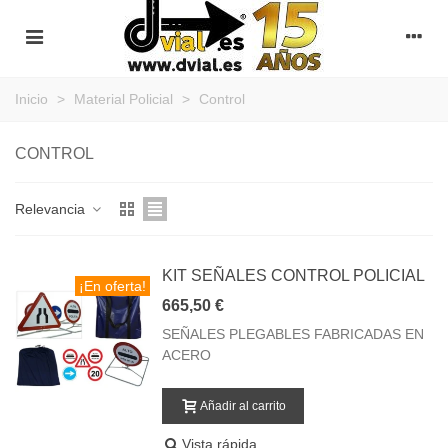
Inicio
>
Material Policial
>
Control
CONTROL
Relevancia
KIT SEÑALES CONTROL POLICIAL
¡En oferta!
665,50 €
SEÑALES PLEGABLES FABRICADAS EN
ACERO
Añadir al carrito
Vista rápida