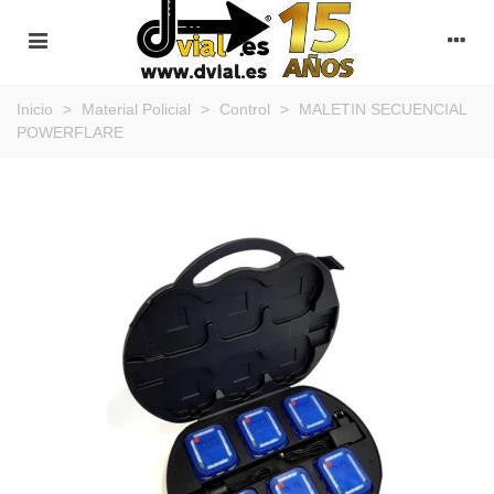
Inicio
>
Material Policial
>
Control
>
MALETIN SECUENCIAL
POWERFLARE