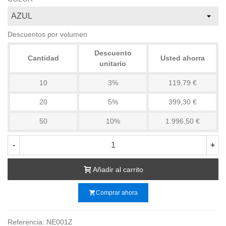
Descuentos por volumen
Descuento
Cantidad
Usted ahorra
unitario
10
3%
119,79 €
20
5%
399,30 €
50
10%
1.996,50 €
-
+
Añadir al carrito
shopping_cart
Comprar ahora
Referencia:
NE001Z