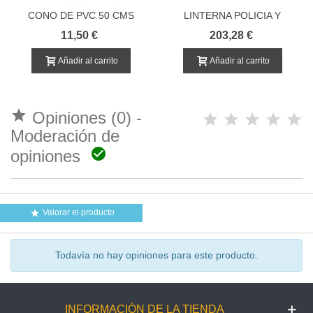
CONO DE PVC 50 CMS
LINTERNA POLICIA Y
AZUL POLICIA
SEÑALIZACION LEDLENSER
11,50 €
203,28 €
P7R PRO
Añadir al carrito
Añadir al carrito

Opiniones (0) -
Moderación de

opiniones
Valorar el producto

Todavía no hay opiniones para este producto.
INFORMACIÓN DE LA TIENDA