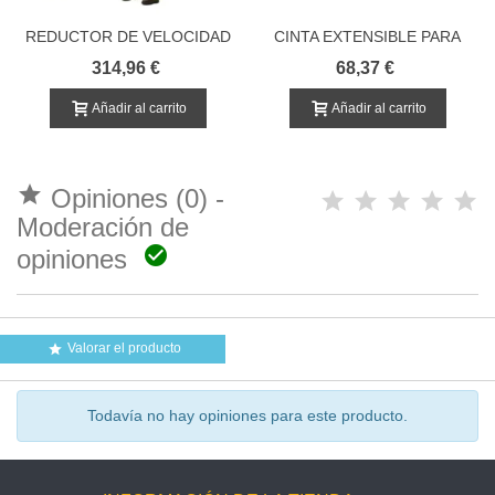
REDUCTOR DE VELOCIDAD
CINTA EXTENSIBLE PARA
PORTÁTIL
CONOS 9 MTS (precio por
314,96 €
68,37 €
unidad)
Añadir al carrito
Añadir al carrito

Opiniones (0) -
Moderación de

opiniones
Valorar el producto

Todavía no hay opiniones para este producto.