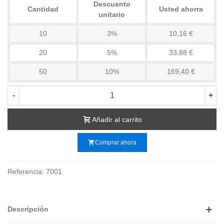
Descuento
Cantidad
Usted ahorra
unitario
10
3%
10,16 €
20
5%
33,88 €
50
10%
169,40 €
-
+
Añadir al carrito
shopping_cart
Comprar ahora
Referencia:
7001
Descripción