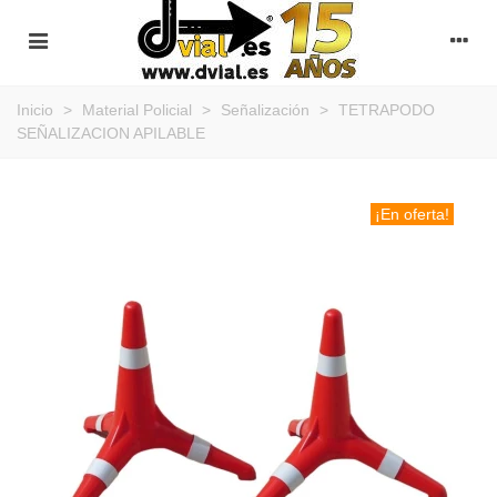
Inicio
>
Material Policial
>
Señalización
>
TETRAPODO
SEÑALIZACION APILABLE
¡En oferta!