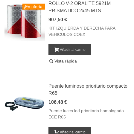
ROLLO V-2 ORALITE 5921M
¡En oferta!
PRISMATICO 2x45 MTS
907,50 €
KIT IZQUIERDA Y DERECHA PARA
VEHICULOS COEX
Añadir al carrito
Vista rápida
Puente luminoso prioritario compacto
R65
106,48 €
Puente luces led prioritario homologado
ECE R65
Añadir al carrito