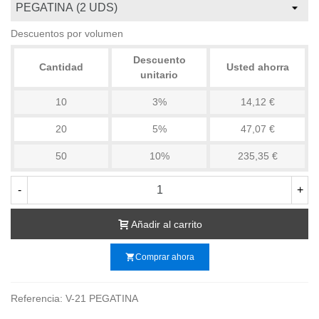
Descuentos por volumen
Descuento
Cantidad
Usted ahorra
unitario
10
3%
14,12 €
20
5%
47,07 €
50
10%
235,35 €
-
+
Añadir al carrito
shopping_cart
Comprar ahora
Referencia:
V-21 PEGATINA