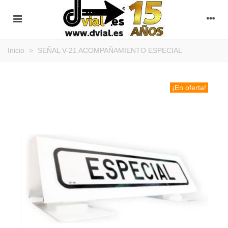
Inicio
>
SEÑAL V-21 ACOMPAÑAMIENTO ESPECIAL
¡En oferta!