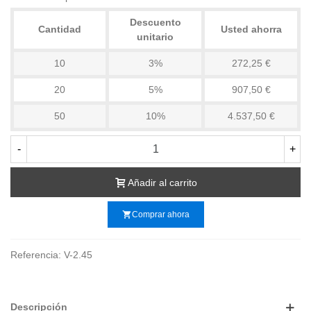
Descuento
Cantidad
Usted ahorra
unitario
10
3%
272,25 €
20
5%
907,50 €
50
10%
4.537,50 €
-
+
Añadir al carrito
shopping_cart
Comprar ahora
Referencia:
V-2.45
Descripción