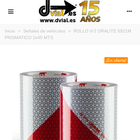
Inicio
>
Señales de vehículos
>
ROLLO V-2 ORALITE 5921M
PRISMATICO 2x45 MTS
¡En oferta!