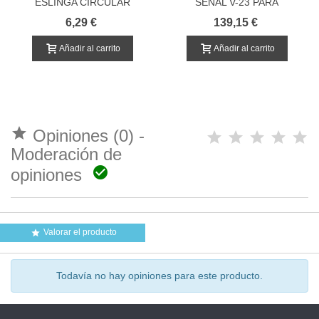
ESLINGA CIRCULAR
SEÑAL V-23 PARA
CERRADA PARA CARGA
TRANSPORTE Y CAMIONES
6,29 €
139,15 €
REFLECTANTE
HOMOLOGADA
Añadir al carrito
Añadir al carrito

Opiniones (0) -
Moderación de

opiniones
Valorar el producto

Todavía no hay opiniones para este producto.