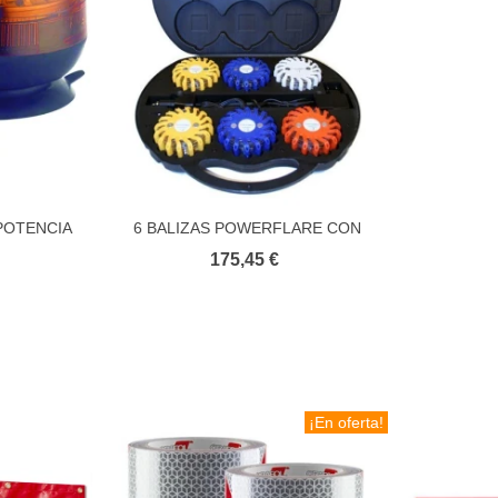
POTENCIA
6 BALIZAS POWERFLARE CON
ito
Añadir al carrito
DO
MALETIN CARGADOR
175,45 €
¡En oferta!