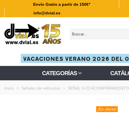
Envío Gratis a partir de 150€*
info@dvial.es
CATEGORÍAS
CATÁL
Inicio
>
Señales de vehículos
>
SEÑAL V-22 ACOMPAÑAMIENTO
¡En oferta!