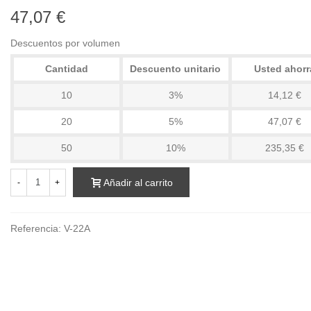
47,07 €
Descuentos por volumen
Cantidad
Descuento unitario
Usted ahorr
10
3%
14,12 €
20
5%
47,07 €
50
10%
235,35 €
Añadir al carrito
-
+
Referencia:
V-22A