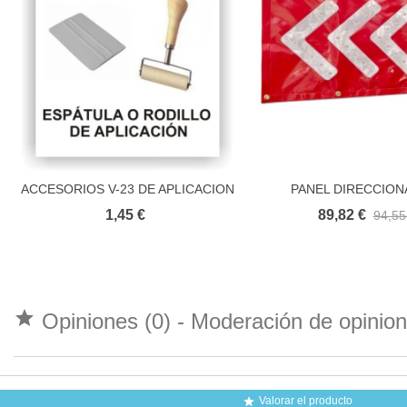
ACCESORIOS V-23 DE APLICACION
PANEL DIRECCION
Añadir al carrito
Añadir al carri
PORTATIL
1,45 €
89,82 €
94,55

Opiniones (0) - Moderación de opini
Valorar el producto
