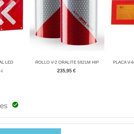
AL LED
ROLLO V-2 ORALITE 5921M HIP
PLACA V-
to
Añadir al carrito
2X9 MTS
235,95 €
 €

ones