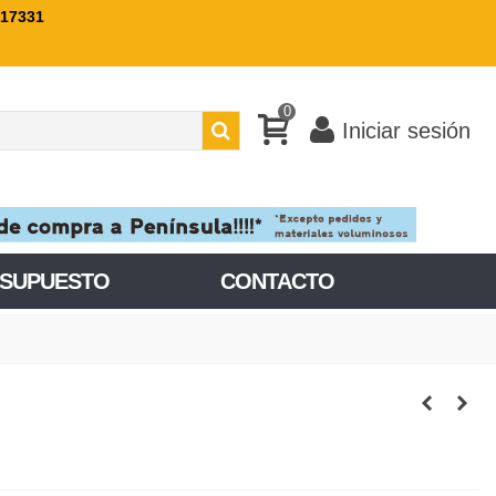
717331
0
Iniciar sesión
ESUPUESTO
CONTACTO