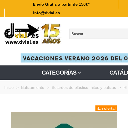
Envío Gratis a partir de 150€*
info@dvial.es
CATEGORÍAS
CATÁL
Inicio
>
Balizamiento
>
Bolardos de plástico, hitos y balizas
>
H
¡En oferta!