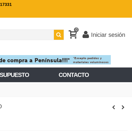
717331
0
Iniciar sesión
ESUPUESTO
CONTACTO
O