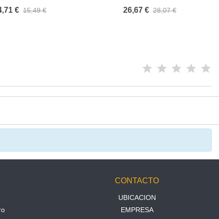
BASE
/ 50
4,71 €
26,67 €
15,49 €
28,07 €
N
CONTACTO
UBICACION
ro
EMPRESA