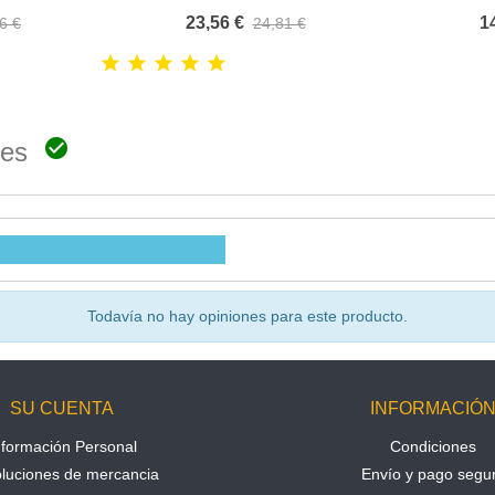
23,56 €
1
6 €
24,81 €

ones
Todavía no hay opiniones para este producto.
SU CUENTA
INFORMACIÓ
nformación Personal
Condiciones
luciones de mercancia
Envío y pago segu