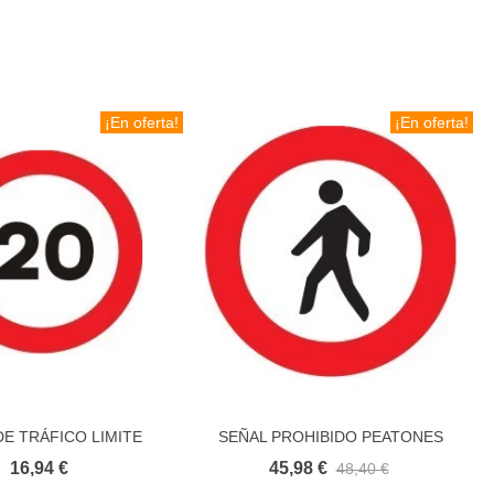
¡En oferta!
¡En oferta!
DE TRÁFICO LIMITE
SEÑAL PROHIBIDO PEATONES
L
Añadir al carrito
Añadir al carrito
VELOCIDAD
16,94 €
45,98 €
48,40 €