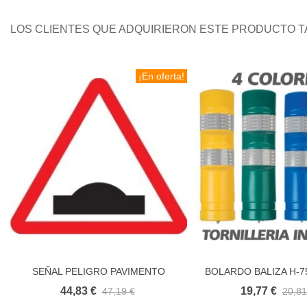
LOS CLIENTES QUE ADQUIRIERON ESTE PRODUCTO 
¡En oferta!
SEÑAL PELIGRO PAVIMENTO
BOLARDO BALIZA H-75
Añadir al carrito
Añadir al carr
IRREGULAR BADÉN RESALTO P15A
HITO DE BALIZAMI
44,83 €
19,77 €
47,19 €
20,81
SEÑALIZACION DE 