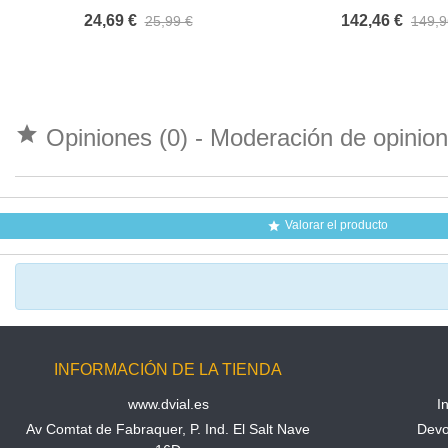
HITO DE SEÑALIZACION EN
EXTRAIBLE
24,69 €
142,46 €
25,99 €
149,9
CARRETERA VERDE AZUL

Opiniones (0) - Moderación de opini
Valorar el producto

INFORMACIÓN DE LA TIENDA
www.dvial.es
I
Av Comtat de Fabraquer, P. Ind. El Salt Nave
Devo