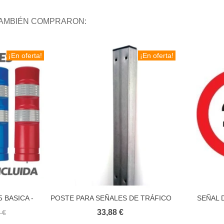
TAMBIÉN COMPRARON:
¡En oferta!
¡En oferta!
 BASICA -
POSTE PARA SEÑALES DE TRÁFICO
SEÑAL 
ito
Añadir al carrito
ENTO Y
33,88 €
 €
TRAFICO