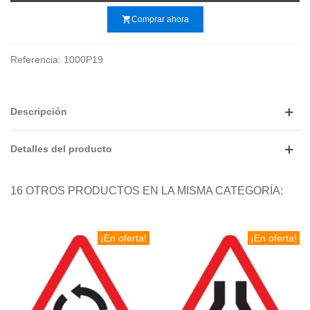
shopping_cart
Comprar ahora
Referencia:
1000P19
Descripción
Detalles del producto
16 OTROS PRODUCTOS EN LA MISMA CATEGORÍA:
¡En oferta!
¡En oferta!