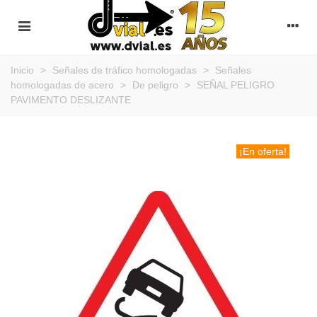
Inicio
>
Señales de tráfico homologadas
>
Señales
homologadas de acero
>
De peligro
>
SEÑAL PELIGRO
PAVIMENTO DESLIZANTE
¡En oferta!