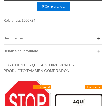
shopping_cart
Comprar ahora
Referencia:
1000P24
Descripción
Detalles del producto
LOS CLIENTES QUE ADQUIRIERON ESTE
PRODUCTO TAMBIÉN COMPRARON:
¡En oferta!
¡En oferta!