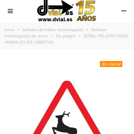
Inicio
>
Señales de tráfico homologadas
>
Señales
homologadas de acero
>
De peligro
>
SEÑAL PELIGRO PASO
ANIMALES EN LIBERTAD
¡En oferta!