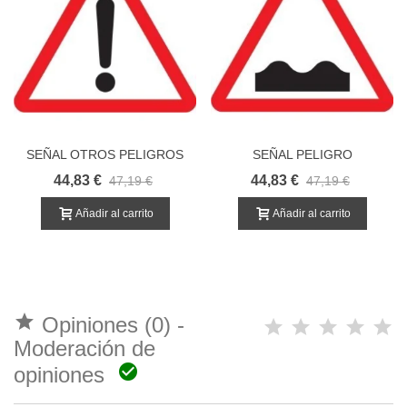
SEÑAL OTROS PELIGROS
SEÑAL PELIGRO
PAVIMENTO IRREGULAR
44,83 €
44,83 €
47,19 €
47,19 €
BACHEADO P-15
Añadir al carrito
Añadir al carrito

Opiniones (0) -
Moderación de

opiniones