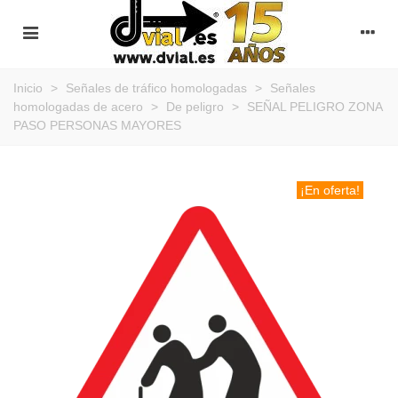
Inicio
>
Señales de tráfico homologadas
>
Señales
homologadas de acero
>
De peligro
>
SEÑAL PELIGRO ZONA
PASO PERSONAS MAYORES
¡En oferta!