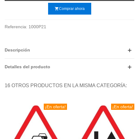
shopping_cart
Comprar ahora
Referencia:
1000P21
Descripción
Detalles del producto
16 OTROS PRODUCTOS EN LA MISMA CATEGORÍA:
¡En oferta!
¡En oferta!