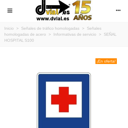
Inicio
>
Señales de tráfico homologadas
>
Señales
homologadas de acero
>
Informativas de servicio
>
SEÑAL
HOSPITAL S100
¡En oferta!