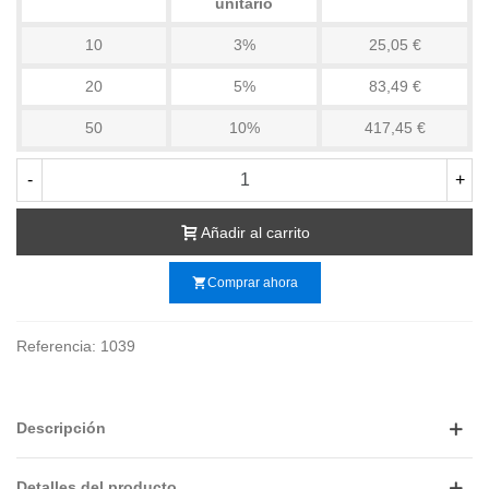
unitario
10
3%
25,05 €
20
5%
83,49 €
50
10%
417,45 €
-
+
Añadir al carrito
shopping_cart
Comprar ahora
Referencia:
1039
Descripción
Detalles del producto