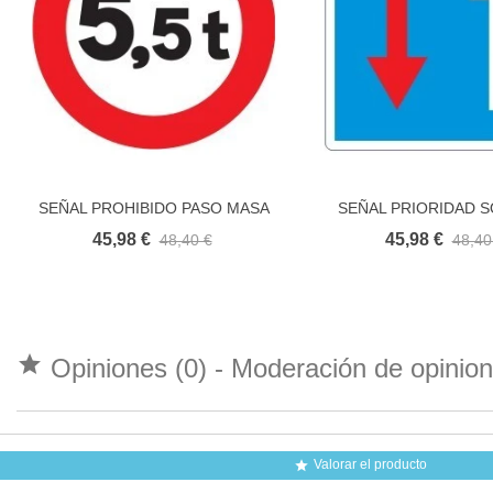
SEÑAL PROHIBIDO PASO MASA
SEÑAL PRIORIDAD S
Añadir al carri
LIMITADA
SENTIDO CONTRA
45,98 €
45,98 €
48,40 €
48,40

Opiniones (0) - Moderación de opini
Valorar el producto
