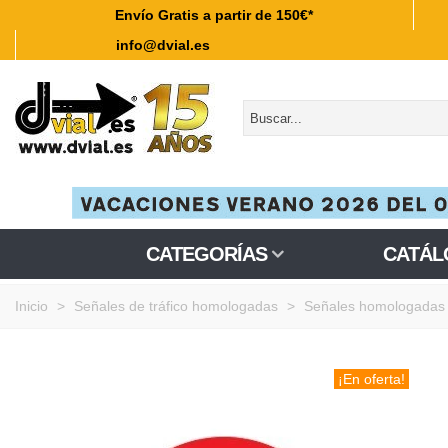
Envío Gratis a partir de 150€*
info@dvial.es
CATEGORÍAS
CATÁL
Inicio
>
Señales de tráfico homologadas
>
Señales homologadas 
¡En oferta!