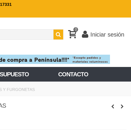
717331
0
Iniciar sesión
ESUPUESTO
CONTACTO
S Y FURGONETAS
AS