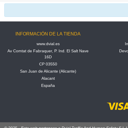
INFORMACIÓN DE LA TIENDA
www.dvial.es
I
Av Comtat de Fabraquer, P. Ind. El Salt Nave
Devo
16D
CP 03550
San Juan de Alicante (Alicante)
Alacant
España
© 2025 - Esta web pertenece a Dvial Traffic And Human Safety S.L.