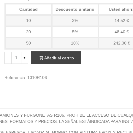
Cantidad
Descuento unitario
Usted ahorr
10
3%
14,52 €
20
5%
48,40 €
50
10%
242,00 €
Añadir al carrito
-
+
Referencia:
1010R106
AMIONES Y FURGONETAS R106. PROHIBE EL ACCESO DE CUALQ
NES, FORMATOS Y PRECIOS. LA SEÑAL ESTÁINDICADA PARA INS
DE ESPESOR, LACADA AL HORNO CON PINTURA EPOXI Y RECUBI