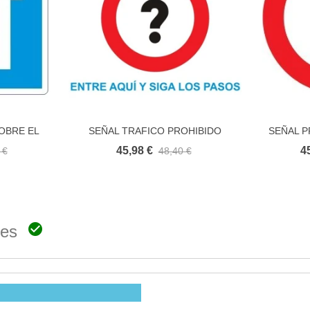
OBRE EL
SEÑAL TRAFICO PROHIBIDO
SEÑAL P
to
RIO R6
45,98 €
4
 €
48,40 €

ones