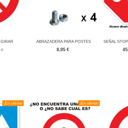
 GIRAR
ABRAZADERA PARA POSTES
SEÑAL STOP
ito
Añadir al carrito
RESCTANGULARES DE ACERO
8,95 €
45
 €
¡En oferta!
¡En oferta!