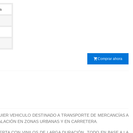
a
shopping_cart
Comprar ahora
UIER VEHICULO DESTINADO A TRANSPORTE DE MERCANCÍAS A
TALACIÓN EN ZONAS URBANAS Y EN CARRETERA.
ERTA CON VINILOS DE LARGA DURACIÓN. TODO EN BASE A LA