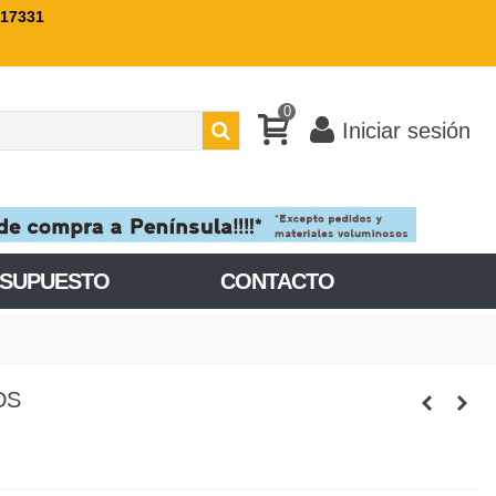
717331
0
Iniciar sesión
ESUPUESTO
CONTACTO
DS