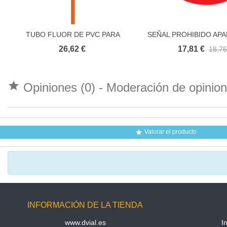
TUBO FLUOR DE PVC PARA
SEÑAL PROHIBIDO AP
Añadir al carrito
Añadir al carr
SEÑALIZACION (pack 25 uds)
ECONOMIC
26,62 €
17,81 €
18,75

Opiniones (0) - Moderación de opini
Valorar el producto

INFORMACIÓN DE LA TIENDA
www.dvial.es
I