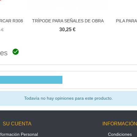
ARCAR R308
TRÍPODE PARA SEÑALES DE OBRA
PILA PARA
ito
Añadir al carrito
A
EN CARRETERA
30,25 €
 €

ones
Todavía no hay opiniones para este producto.
SU CUENTA
INFORMACIÓ
nformación Personal
Condiciones