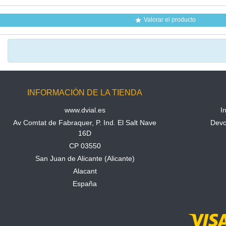
Valorar el producto

INFORMACIÓN DE LA TIENDA
www.dvial.es
I
Av Comtat de Fabraquer, P. Ind. El Salt Nave
Devo
16D
CP 03550
San Juan de Alicante (Alicante)
Alacant
España