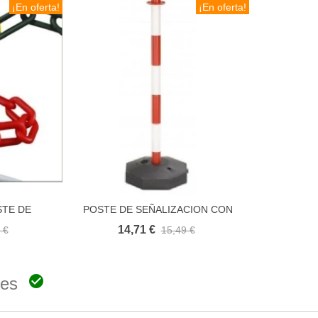
¡En oferta!
¡En oferta!
STE DE
POSTE DE SEÑALIZACION CON
ito
Añadir al carrito
ON
BASE
14,71 €
 €
15,49 €

ones