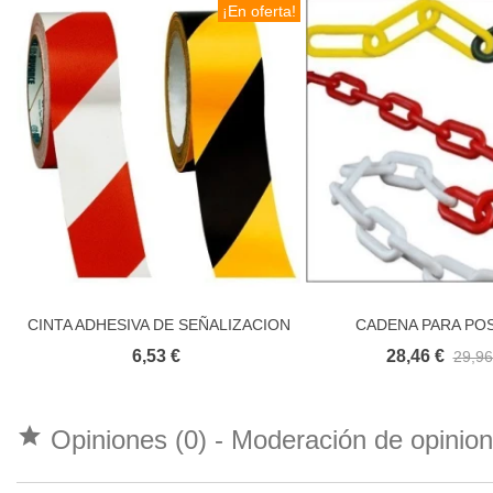
¡En oferta!
CINTA ADHESIVA DE SEÑALIZACION
CADENA PARA PO
Añadir al carrito
Añadir al carr
SEÑALIZACI
6,53 €
28,46 €
29,96

Opiniones (0) - Moderación de opini