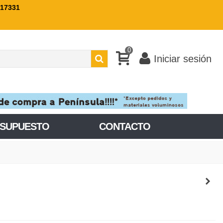
717331
0
Iniciar sesión
ESUPUESTO
CONTACTO