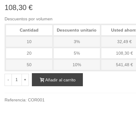
108,30 €
Descuentos por volumen
Cantidad
Descuento unitario
Usted ahorr
10
3%
32,49 €
20
5%
108,30 €
50
10%
541,48 €
Añadir al carrito
-
+
Referencia:
COR001