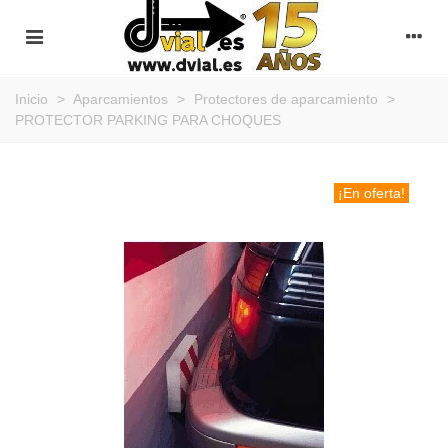
Inicio
>
Aparcamientos
>
Protectores de aparcamiento
>
PROTECTOR PARKING PARA CHOQUES
¡En oferta!