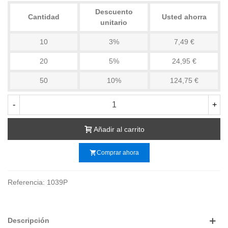
Descuento
Cantidad
Usted ahorra
unitario
10
3%
7,49 €
20
5%
24,95 €
50
10%
124,75 €
-
+
Añadir al carrito
shopping_cart
Comprar ahora
Referencia:
1039P
Descripción