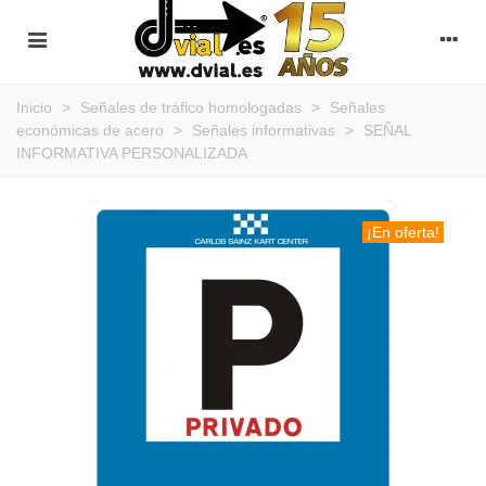
Inicio
>
Señales de tráfico homologadas
>
Señales
económicas de acero
>
Señales informativas
>
SEÑAL
INFORMATIVA PERSONALIZADA
¡En oferta!