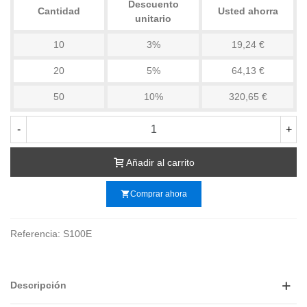
Descuento
Cantidad
Usted ahorra
unitario
10
3%
19,24 €
20
5%
64,13 €
50
10%
320,65 €
-
+
Añadir al carrito
shopping_cart
Comprar ahora
Referencia:
S100E
Descripción