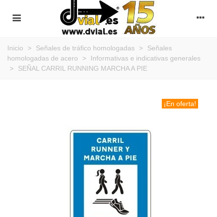
Inicio
>
Señales de tráfico homologadas
>
Señales
homologadas de acero
>
Informativas e indicativas generales
>
SEÑAL CARRIL RUNNING MARCHA A PIE
¡En oferta!