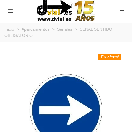
Inicio
>
Aparcamientos
>
Señales
>
SEÑAL SENTIDO
OBLIGATORIO
¡En oferta!