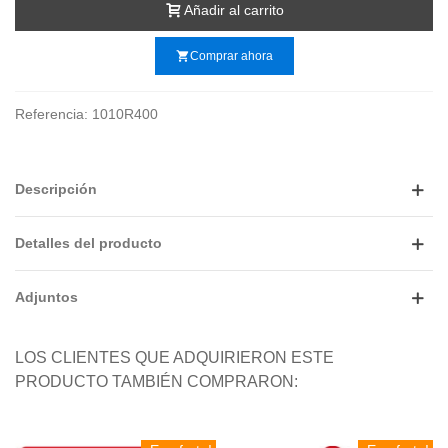
Añadir al carrito
shopping_cart
Comprar ahora
Referencia:
1010R400
Descripción
Detalles del producto
Adjuntos
LOS CLIENTES QUE ADQUIRIERON ESTE
PRODUCTO TAMBIÉN COMPRARON: