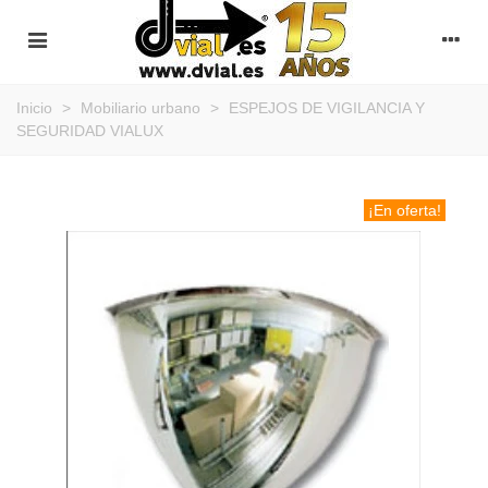
Inicio
>
Mobiliario urbano
>
ESPEJOS DE VIGILANCIA Y
SEGURIDAD VIALUX
¡En oferta!