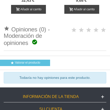
32,43 €
9,68 €
PLANCHA
Añadir al carrito
Añadir al carrito

Opiniones (0) -
Moderación de

opiniones
Valorar el producto

Todavía no hay opiniones para este producto.
INFORMACIÓN DE LA TIENDA
SU CUENTA