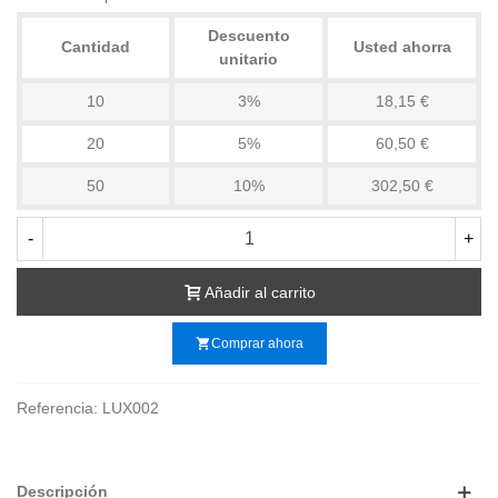
Descuento
Cantidad
Usted ahorra
unitario
10
3%
18,15 €
20
5%
60,50 €
50
10%
302,50 €
-
+
Añadir al carrito
shopping_cart
Comprar ahora
Referencia:
LUX002
Descripción