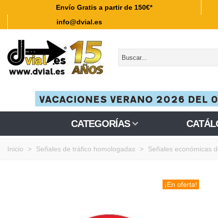
Envío Gratis a partir de 150€*
info@dvial.es
CATEGORÍAS
CATÁL
Inicio
>
Señales de tráfico homologadas
>
Señales económicas d
¡En oferta!