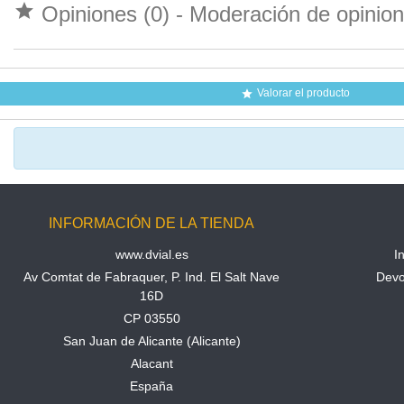

Opiniones (0) - Moderación de opini
Valorar el producto

INFORMACIÓN DE LA TIENDA
www.dvial.es
I
Av Comtat de Fabraquer, P. Ind. El Salt Nave
Devo
16D
CP 03550
San Juan de Alicante (Alicante)
Alacant
España