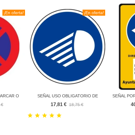
¡En oferta!
¡En oferta!
PARCAR O
SEÑAL USO OBLIGATORIO DE
SEÑAL POR
to
Añadir al carrito
NOMICA
LUCES
TRAFI
17,81 €
4
 €
18,75 €