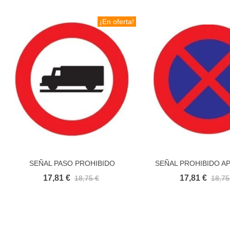
¡En oferta!
SEÑAL PASO PROHIBIDO
SEÑAL PROHIBIDO A
Añadir al carrito
Añadir al carri
CAMIONES Y FURGONETAS
PARAR R307 ECO
17,81 €
17,81 €
18,75 €
18,75