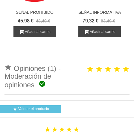
SEÑAL PROHIBIDO
SEÑAL INFORMATIVA
VEHICULOS
PERSONALIZADA
45,98 €
79,32 €
48,40 €
83,49 €
CONTAMINANTES
Añadir al carrito
Añadir al carrito

Opiniones (1) -
Moderación de

opiniones
Valorar el producto





