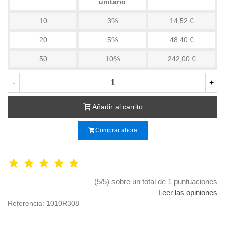
unitario
10
3%
14,52 €
20
5%
48,40 €
50
10%
242,00 €
-
+
Añadir al carrito
shopping_cart
Comprar ahora
(5/5) sobre un total de 1 puntuaciones
Leer las opiniones
Referencia:
1010R308