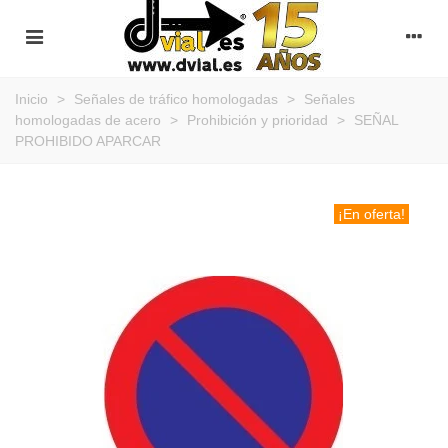
Inicio
>
Señales de tráfico homologadas
>
Señales
homologadas de acero
>
Prohibición y prioridad
>
SEÑAL
PROHIBIDO APARCAR
¡En oferta!