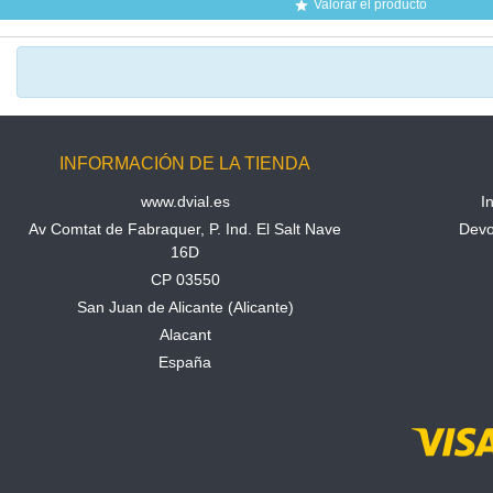
Valorar el producto

INFORMACIÓN DE LA TIENDA
www.dvial.es
I
Av Comtat de Fabraquer, P. Ind. El Salt Nave
Devo
16D
CP 03550
San Juan de Alicante (Alicante)
Alacant
España