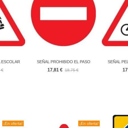
A ESCOLAR
SEÑAL PROHIBIDO EL PASO
SEÑAL PE
ito
Añadir al carrito
ECONOMICA
17,81 €
17
 €
18,75 €
¡En oferta!
¡En oferta!