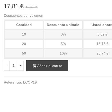
17,81 €
18,75 €
Descuentos por volumen
Cantidad
Descuento unitario
Usted ahorr
10
3%
5,62 €
20
5%
18,75 €
50
10%
93,74 €
Añadir al carrito
-
+
Referencia:
ECOP19