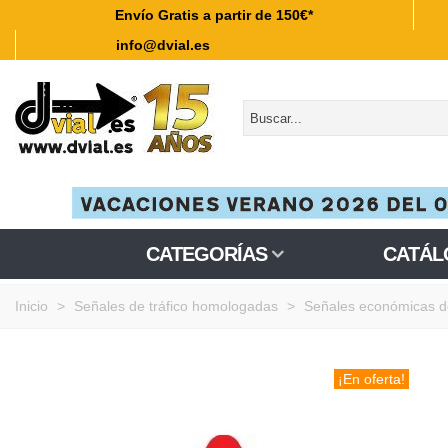
Envío Gratis a partir de 150€*
info@dvial.es
CATEGORÍAS
CATÁL
Inicio
>
Señales de tráfico homologadas
>
Señales económicas d
¡En oferta!