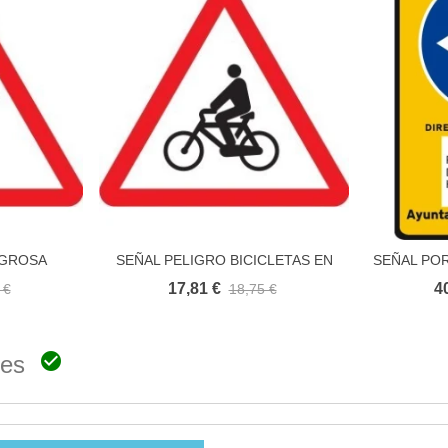
IGROSA
SEÑAL PELIGRO BICICLETAS EN
SEÑAL POR
to
Añadir al carrito
CALZADA
TRAFI
17,81 €
4
 €
18,75 €

ones