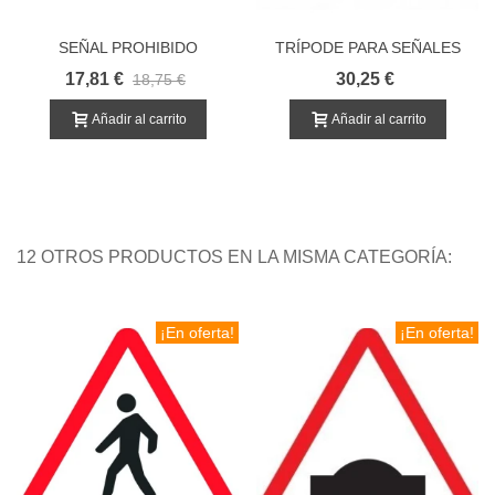
SEÑAL PROHIBIDO
TRÍPODE PARA SEÑALES
APARCAR O PARAR R307
DE OBRA EN CARRETERA
17,81 €
30,25 €
18,75 €
ECONOMICA
Añadir al carrito
Añadir al carrito
12 OTROS PRODUCTOS EN LA MISMA CATEGORÍA:
¡En oferta!
¡En oferta!