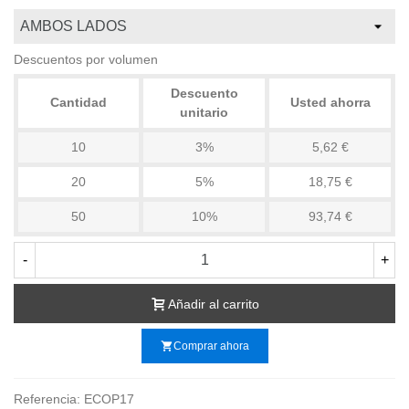
Descuentos por volumen
Descuento
Cantidad
Usted ahorra
unitario
10
3%
5,62 €
20
5%
18,75 €
50
10%
93,74 €
-
+
Añadir al carrito
shopping_cart
Comprar ahora
Referencia:
ECOP17