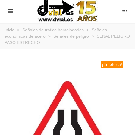
Inicio
>
Señales de tráfico homologadas
>
Señales
económicas de acero
>
Señales de peligro
>
SEÑAL PELIGRO
PASO ESTRECHO
¡En oferta!