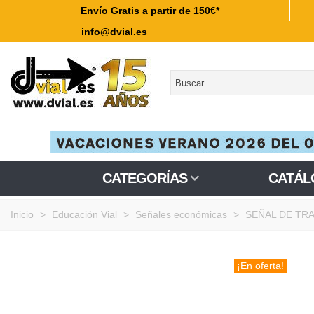
Envío Gratis a partir de 150€*
info@dvial.es
CATEGORÍAS
CATÁL
Inicio
>
Educación Vial
>
Señales económicas
>
SEÑAL DE TR
¡En oferta!