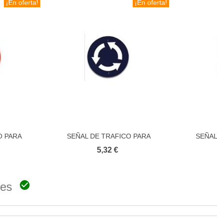
¡En oferta!
¡En oferta!
O PARA
SEÑAL DE TRAFICO PARA
SEÑAL
to
Añadir al carrito
OHIBIDO
EDUCACION VIAL SENTIDO DE
EDUCA
5,32 €
RDA
GIRO EN ROTONDA

ones