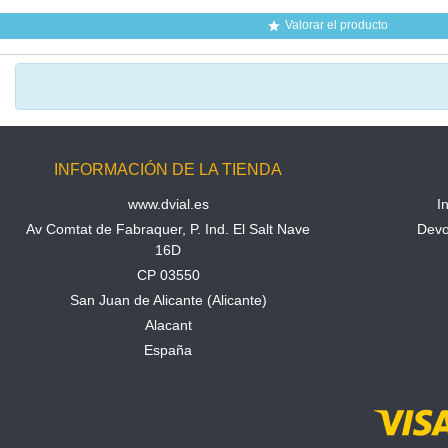
Valorar el producto

INFORMACIÓN DE LA TIENDA
www.dvial.es
I
Av Comtat de Fabraquer, P. Ind. El Salt Nave
Devo
16D
CP 03550
San Juan de Alicante (Alicante)
Alacant
España