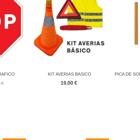
RAFICO
KIT AVERIAS BASICO
PICA DE S
ito
Añadir al carrito
A
ED
19,00 €
 €