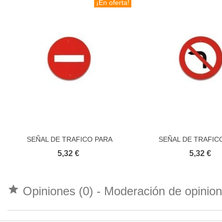
¡En oferta!
SEÑAL DE TRAFICO PARA
SEÑAL DE TRAFIC
Añadir al carrito
Añadir al carri
EDUCACION VIAL PROHIBIDO EL
EDUCACION VIAL PR
5,32 €
5,32 €
PASO
GIRAR IZQUIE

Opiniones (0) - Moderación de opini