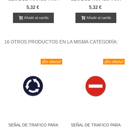
EDUCACION VIAL
EDUCACION VIAL
5,32 €
5,32 €
PROHIBIDO GIRAR
PROHIBIDO EL PASO
IZQUIERDA
Añadir al carrito
Añadir al carrito
16 OTROS PRODUCTOS EN LA MISMA CATEGORÍA:
¡En oferta!
¡En oferta!
SEÑAL DE TRAFICO PARA
SEÑAL DE TRAFICO PARA