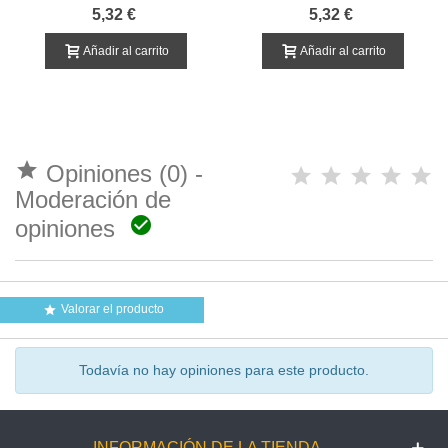
EDUCACION VIAL SENTIDO
EDUCACION VIAL
5,32 €
5,32 €
DE GIRO EN ROTONDA
PROHIBIDO EL PASO
Añadir al carrito
Añadir al carrito

Opiniones (0) -
Moderación de

opiniones
Valorar el producto

Todavía no hay opiniones para este producto.
INFORMACIÓN DE LA TIENDA