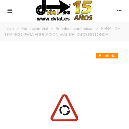
Inicio
>
Educación Vial
>
Señales económicas
>
SEÑAL DE
TRAFICO PARA EDUCACION VIAL PELIGRO ROTONDA
¡En oferta!