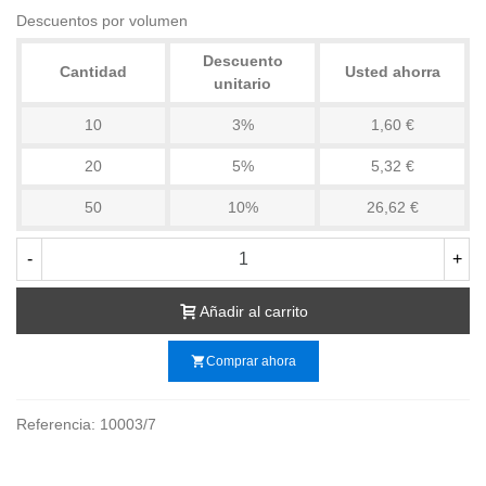
Descuentos por volumen
Descuento
Cantidad
Usted ahorra
unitario
10
3%
1,60 €
20
5%
5,32 €
50
10%
26,62 €
-
+
Añadir al carrito
shopping_cart
Comprar ahora
Referencia:
10003/7