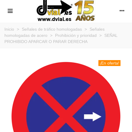
Inicio
>
Señales de tráfico homologadas
>
Señales
homologadas de acero
>
Prohibición y prioridad
>
SEÑAL
PROHIBIDO APARCAR O PARAR DERECHA
¡En oferta!