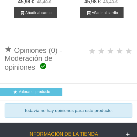
45,98 €
45,98 €
48,40 €
48,40 €
QUINCENA
Añadir al carrito
Añadir al carrito

Opiniones (0) -
Moderación de

opiniones
Valorar el producto

Todavía no hay opiniones para este producto.
INFORMACIÓN DE LA TIENDA