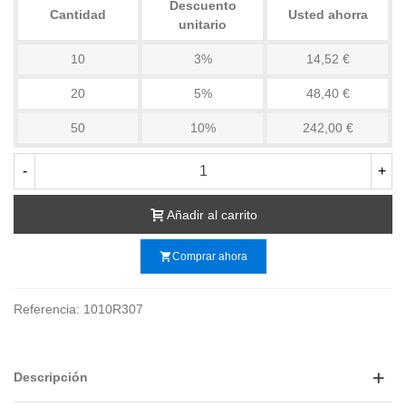
Descuento
Cantidad
Usted ahorra
unitario
10
3%
14,52 €
20
5%
48,40 €
50
10%
242,00 €
-
+
Añadir al carrito
shopping_cart
Comprar ahora
Referencia:
1010R307
Descripción