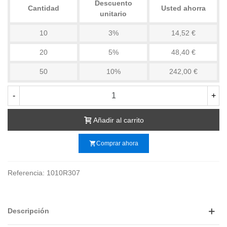
Descuento
Cantidad
Usted ahorra
unitario
10
3%
14,52 €
20
5%
48,40 €
50
10%
242,00 €
-
+
Añadir al carrito
shopping_cart
Comprar ahora
Referencia:
1010R307
Descripción