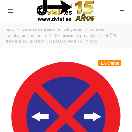
Inicio
>
Señales de tráfico homologadas
>
Señales
homologadas de acero
>
Prohibición y prioridad
>
SEÑAL
PROHIBIDO APARCAR O PARAR AMBOS LADOS
¡En oferta!