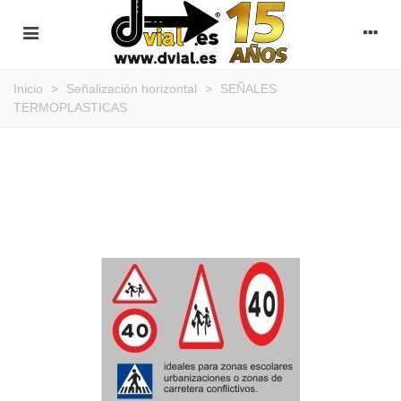
Inicio
>
Señalización horizontal
>
SEÑALES
TERMOPLASTICAS