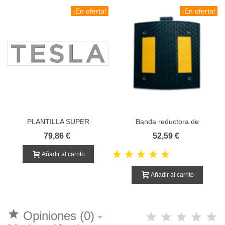
¡En oferta!
¡En oferta!
PLANTILLA SUPER
Banda reductora de
CARGADOR TESLA
velocidad 60X50X5 CMS
79,86 €
52,59 €
Añadir al carrito
Añadir al carrito

Opiniones (0) -