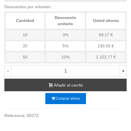
Descuentos por volumen
Descuento
Cantidad
Usted ahorra
unitario
10
3%
69,17 €
20
5%
230,55 €
50
10%
1.152,77 €
-
+
Añadir al carrito
shopping_cart
Comprar ahora
Referencia:
6027Z