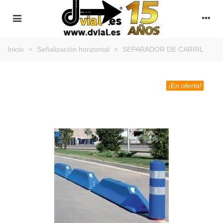
Inicio
>
Señalización horizontal
>
SEPARADOR DE CARRIL
¡En oferta!