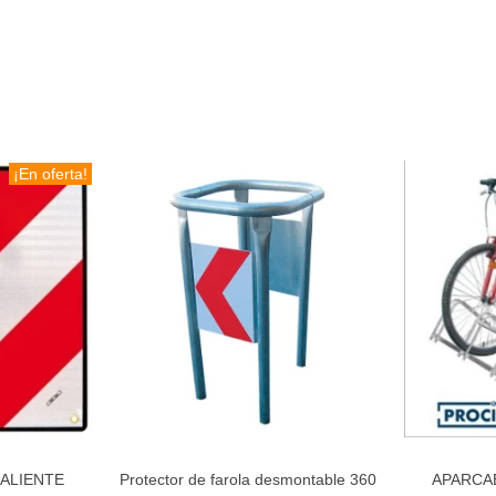
¡En oferta!
SALIENTE
Protector de farola desmontable 360
APARCA
to
Añadir al carrito