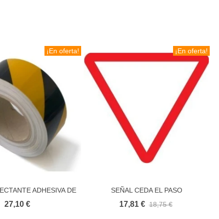
¡En oferta!
¡En oferta!
LECTANTE ADHESIVA DE
SEÑAL CEDA EL PASO
Añadir al carrito
Añadir al carrito
EÑALIZACION
27,10 €
17,81 €
18,75 €