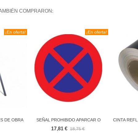
TAMBIÉN COMPRARON:
¡En oferta!
¡En oferta!
ES DE OBRA
SEÑAL PROHIBIDO APARCAR O
CINTA REF
ito
Añadir al carrito
RA
PARAR R307 ECONOMICA
S
17,81 €
18,75 €