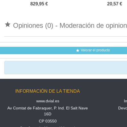
paso
HOMOLOGAD
829,95 €
20,57 €

Opiniones (0) - Moderación de opini
Valorar el producto

INFORMACIÓN DE LA TIENDA
www.dvial.es
I
Av Comtat de Fabraquer, P. Ind. El Salt Nave
Devo
16D
CP 03550