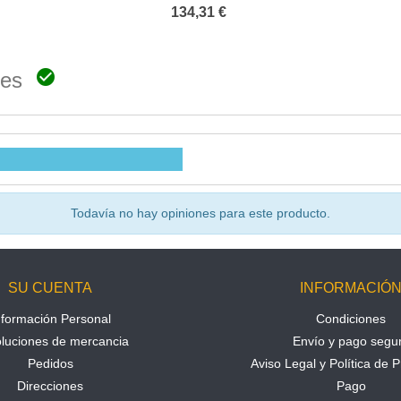
A
grados
INF
134,31 €

ones
Todavía no hay opiniones para este producto.
SU CUENTA
INFORMACIÓ
nformación Personal
Condiciones
luciones de mercancia
Envío y pago segu
Pedidos
Aviso Legal y Política de P
Direcciones
Pago