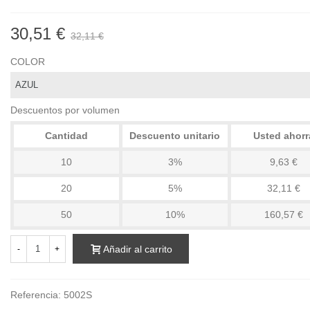
30,51 €
32,11 €
COLOR
Descuentos por volumen
Cantidad
Descuento unitario
Usted ahorr
10
3%
9,63 €
20
5%
32,11 €
50
10%
160,57 €
Añadir al carrito
-
+
Referencia:
5002S