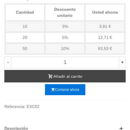
Descuento
Cantidad
Usted ahorra
unitario
10
3%
3,81 €
20
5%
12,71 €
50
10%
63,53 €
-
+
Añadir al carrito
shopping_cart
Comprar ahora
Referencia:
EXC02
Descripción