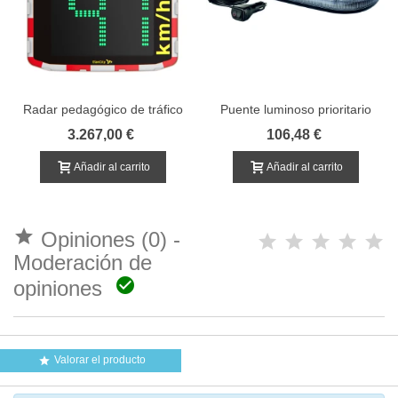
Radar pedagógico de tráfico
Puente luminoso prioritario
compacto R65
3.267,00 €
106,48 €
Añadir al carrito
Añadir al carrito

Opiniones (0) -
Moderación de

opiniones
Valorar el producto
