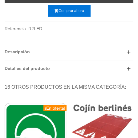
shopping_cart
Comprar ahora
Referencia:
R2LED
Descripción
Detalles del producto
16 OTROS PRODUCTOS EN LA MISMA CATEGORÍA:
¡En oferta!