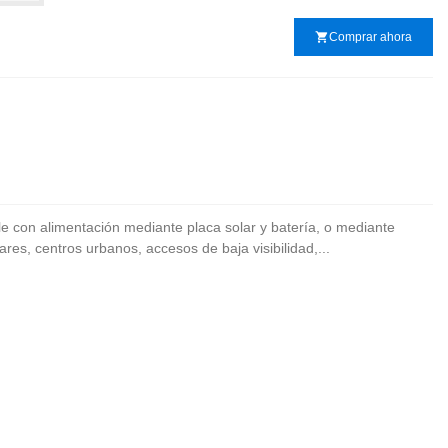
shopping_cart
Comprar ahora
ble con alimentación mediante placa solar y batería, o mediante
s, centros urbanos, accesos de baja visibilidad,...