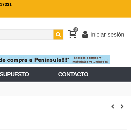
717331
0
Iniciar sesión
ESUPUESTO
CONTACTO