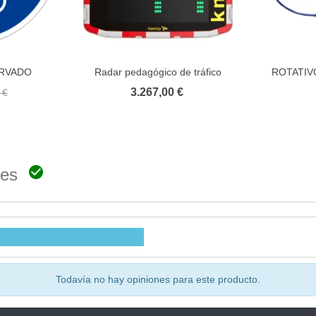
ERVADO
Radar pedagógico de tráfico
ROTATIV
to
Añadir al carrito
NETES Y
3.267,00 €
 €

ones
Todavía no hay opiniones para este producto.