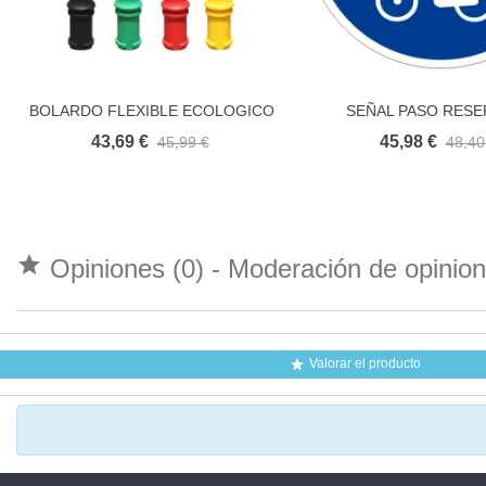
BOLARDO FLEXIBLE ECOLOGICO
SEÑAL PASO RES
Añadir al carrito
Añadir al carri
FIJO
OBLIGATORIO PATI
43,69 €
45,98 €
45,99 €
48,40
BICICLETAS

Opiniones (0) - Moderación de opini
Valorar el producto
