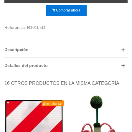
shopping_cart
Comprar ahora
Referencia:
R101LED
Descripción
Detalles del producto
16 OTROS PRODUCTOS EN LA MISMA CATEGORÍA:
¡En oferta!