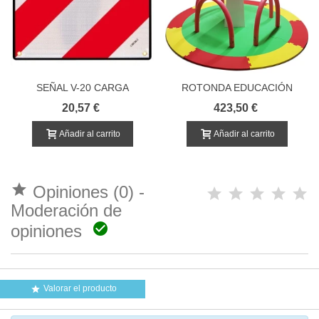
SEÑAL V-20 CARGA
ROTONDA EDUCACIÓN
SALIENTE HOMOLOGADA
VIAL
20,57 €
423,50 €
Añadir al carrito
Añadir al carrito

Opiniones (0) -
Moderación de

opiniones
Valorar el producto
