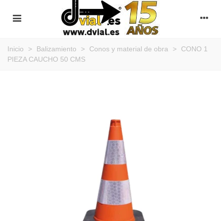
Inicio
>
Balizamiento
>
Conos y material de obra
>
CONO 1
PIEZA CAUCHO 50 CMS