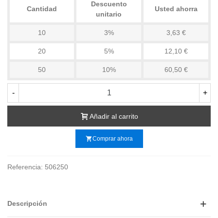
Descuento
Cantidad
Usted ahorra
unitario
10
3%
3,63 €
20
5%
12,10 €
50
10%
60,50 €
-
+
Añadir al carrito
shopping_cart
Comprar ahora
Referencia:
506250
Descripción