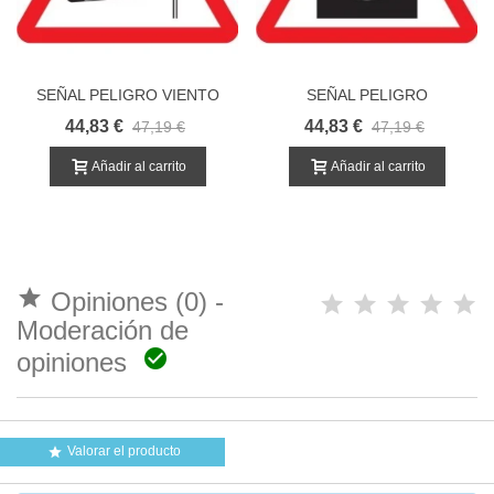
SEÑAL PELIGRO VIENTO
SEÑAL PELIGRO
TRANSVERSAL
PAVIMENTO IRREGULAR
44,83 €
44,83 €
47,19 €
47,19 €
ZONA INUNDABLE P15B
Añadir al carrito
Añadir al carrito

Opiniones (0) -
Moderación de

opiniones
Valorar el producto
