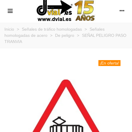
Inicio
>
Señales de tráfico homologadas
>
Señales
homologadas de acero
>
De peligro
>
SEÑAL PELIGRO PASO
TRANVIA
¡En oferta!