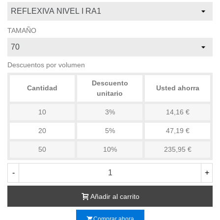
TAMAÑO
Descuentos por volumen
Descuento
Cantidad
Usted ahorra
unitario
10
3%
14,16 €
20
5%
47,19 €
50
10%
235,95 €
-
+
Añadir al carrito
shopping_cart
Comprar ahora