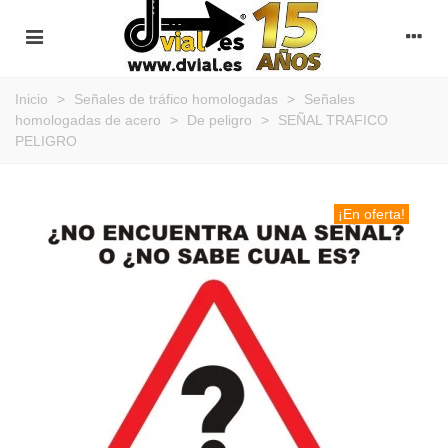
Inicio
>
Señales de tráfico homologadas
>
Señales
homologadas de acero
>
De peligro
>
SEÑAL TRAFICO
PELIGRO
¡En oferta!