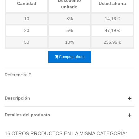
Descuento
Cantidad
Usted ahorra
unitario
10
3%
14,16 €
20
5%
47,19 €
50
10%
235,95 €
shopping_cart
Comprar ahora
Referencia:
P
Descripción
Detalles del producto
16 OTROS PRODUCTOS EN LA MISMA CATEGORÍA: