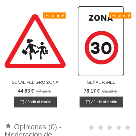
¡En oferta!
¡En oferta!
SEÑAL PELIGRO ZONA
SEÑAL PANEL
ESCOLAR
PERSONALIZADO
44,83 €
78,17 €
47,19 €
82,28 €
Añadir al carrito
Añadir al carrito

Opiniones (0) -
Moderación de