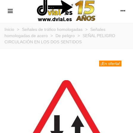
Inicio
>
Señales de tráfico homologadas
>
Señales
homologadas de acero
>
De peligro
>
SEÑAL PELIGRO
CIRCULACIÓN EN LOS DOS SENTIDOS
¡En oferta!