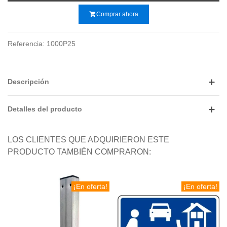
shopping_cart
Comprar ahora
Referencia:
1000P25
Descripción
Detalles del producto
LOS CLIENTES QUE ADQUIRIERON ESTE
PRODUCTO TAMBIÉN COMPRARON:
¡En oferta!
¡En oferta!