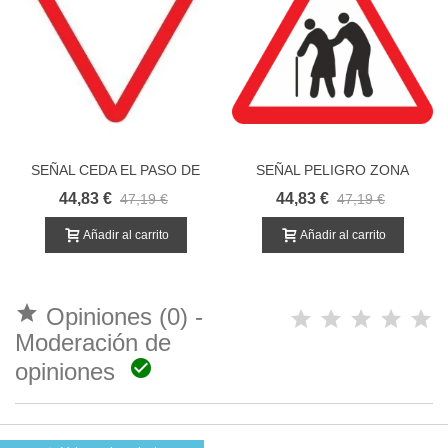
SEÑAL CEDA EL PASO DE
SEÑAL PELIGRO ZONA
TRÁFICO
PASO PERSONAS MAYORES
44,83 €
44,83 €
47,19 €
47,19 €
Añadir al carrito
Añadir al carrito

Opiniones (0) -
Moderación de

opiniones