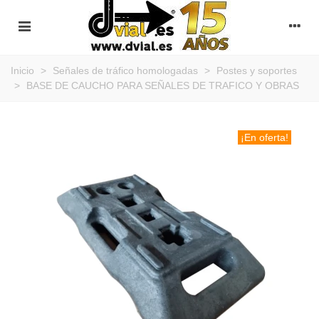
Inicio
>
Señales de tráfico homologadas
>
Postes y soportes
>
BASE DE CAUCHO PARA SEÑALES DE TRAFICO Y OBRAS
¡En oferta!