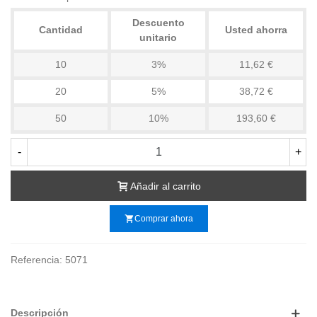
Descuento
Cantidad
Usted ahorra
unitario
10
3%
11,62 €
20
5%
38,72 €
50
10%
193,60 €
-
+
Añadir al carrito
shopping_cart
Comprar ahora
Referencia:
5071
Descripción