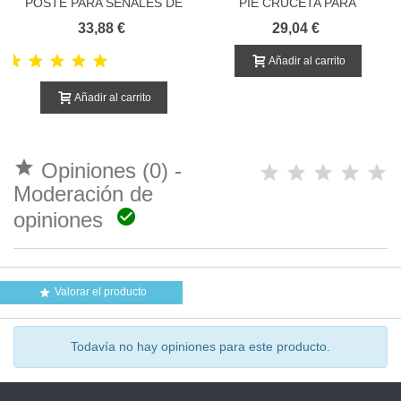
POSTE PARA SEÑALES DE
PIE CRUCETA PARA
TRÁFICO
SEÑALES DE TRAFICO
33,88 €
29,04 €
Añadir al carrito
Añadir al carrito

Opiniones (0) -
Moderación de

opiniones
Valorar el producto

Todavía no hay opiniones para este producto.