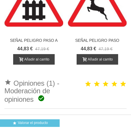
SEÑAL PELIGRO PASO A
SEÑAL PELIGRO PASO
NIVEL CON BARRERAS
ANIMALES EN LIBERTAD
44,83 €
44,83 €
47,19 €
47,19 €
Añadir al carrito
Añadir al carrito

Opiniones (1) -
Moderación de

opiniones
Valorar el producto
