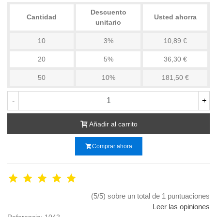
Descuento
Cantidad
Usted ahorra
unitario
10
3%
10,89 €
20
5%
36,30 €
50
10%
181,50 €
-
+
Añadir al carrito
shopping_cart
Comprar ahora
(5/5) sobre un total de 1 puntuaciones
Leer las opiniones