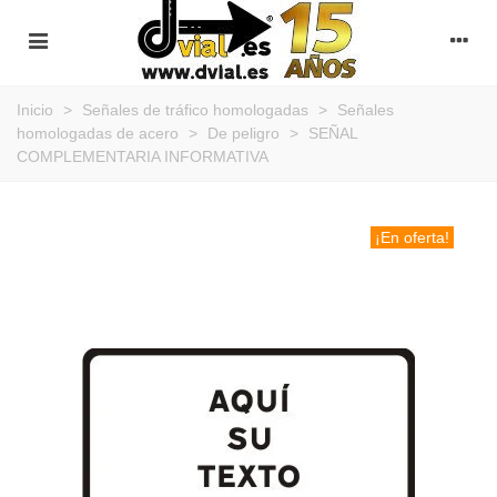
Inicio
>
Señales de tráfico homologadas
>
Señales
homologadas de acero
>
De peligro
>
SEÑAL
COMPLEMENTARIA INFORMATIVA
¡En oferta!