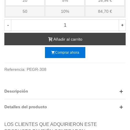
20
5%
16,94 €
50
10%
84,70 €
-
+
Añadir al carrito
shopping_cart
Comprar ahora
Referencia:
PEGR-308
Descripción
Detalles del producto
LOS CLIENTES QUE ADQUIRIERON ESTE