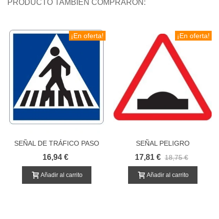
PRODUCTO TAMBIÉN COMPRARON:
¡En oferta!
¡En oferta!
SEÑAL DE TRÁFICO PASO
SEÑAL PELIGRO
PEATONAL
PAVIMENTO IRREGULAR
16,94 €
17,81 €
18,75 €
Añadir al carrito
Añadir al carrito