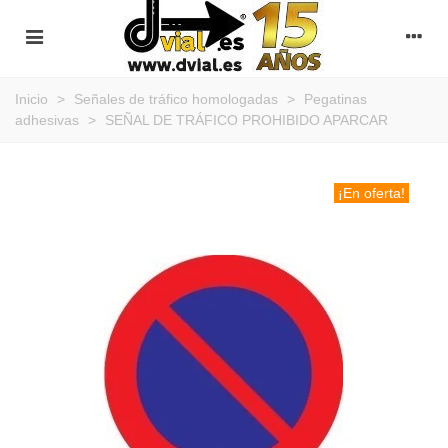
Inicio
>
Señales de tráfico homologadas
>
Pegatinas
adhesivas
>
SEÑAL DE TRÁFICO PROHIBIDO APARCAR
¡En oferta!