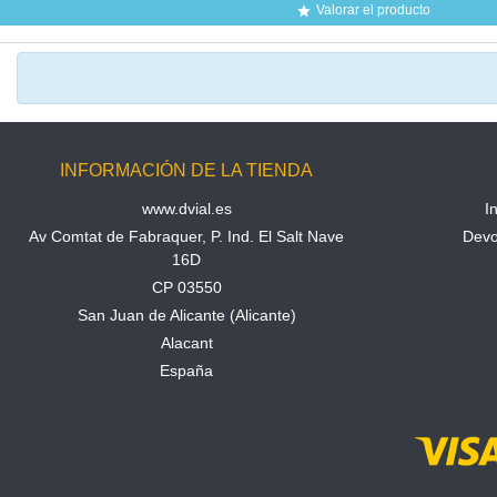
Valorar el producto

INFORMACIÓN DE LA TIENDA
www.dvial.es
I
Av Comtat de Fabraquer, P. Ind. El Salt Nave
Devo
16D
CP 03550
San Juan de Alicante (Alicante)
Alacant
España