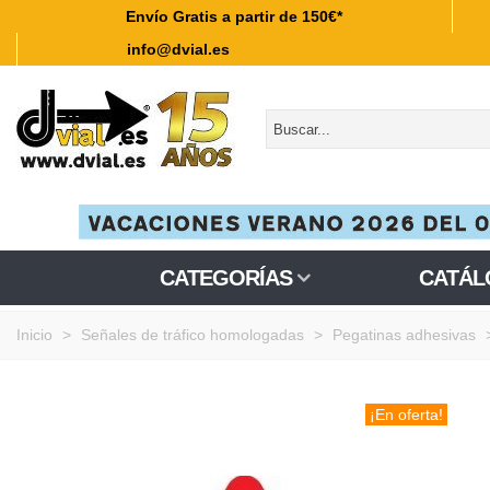
Envío Gratis a partir de 150€*
info@dvial.es
CATEGORÍAS
CATÁL
Inicio
>
Señales de tráfico homologadas
>
Pegatinas adhesivas
¡En oferta!