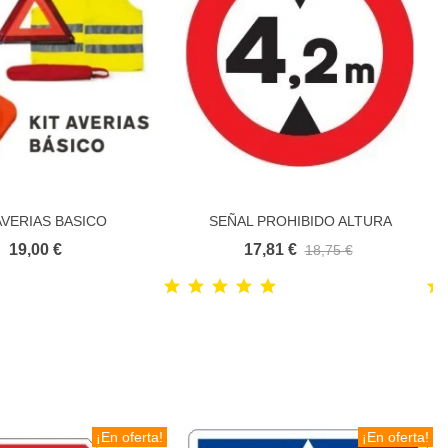
AVERIAS BASICO
SEÑAL PROHIBIDO ALTURA
Añadir al carrito
LIMITADA
19,00 €
17,81 €
18,75 €
¡En oferta!
¡En oferta!