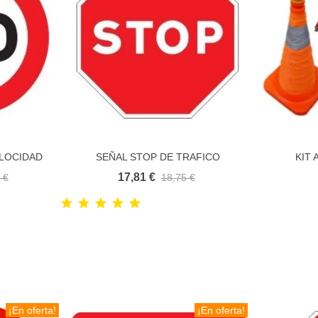
ELOCIDAD
SEÑAL STOP DE TRAFICO
KIT 
ito
Añadir al carrito
A
ECONOMICA
17,81 €
 €
18,75 €
¡En oferta!
¡En oferta!