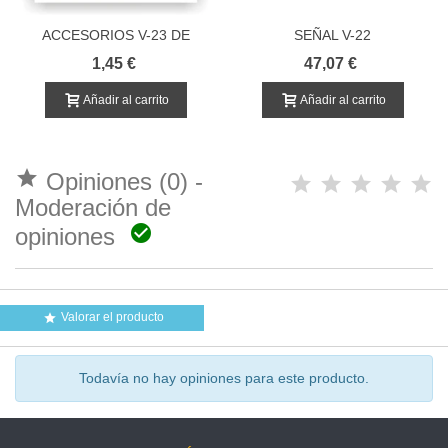
ACCESORIOS V-23 DE
SEÑAL V-22
APLICACION
ACOMPAÑAMIENTO
1,45 €
47,07 €
CICLISTAS
Añadir al carrito
Añadir al carrito

Opiniones (0) -
Moderación de

opiniones
Valorar el producto

Todavía no hay opiniones para este producto.