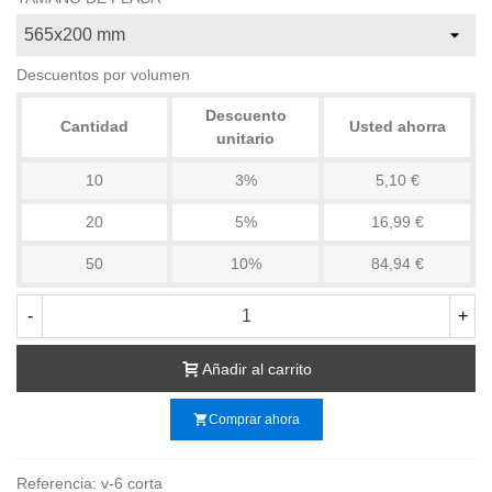
Descuentos por volumen
Descuento
Cantidad
Usted ahorra
unitario
10
3%
5,10 €
20
5%
16,99 €
50
10%
84,94 €
-
+
Añadir al carrito
shopping_cart
Comprar ahora
Referencia:
v-6 corta