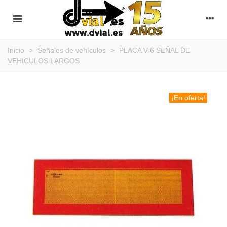
Inicio
>
Señales de vehículos
>
PLACA V-6 SEÑAL DE
VEHICULOS LARGOS
¡En oferta!