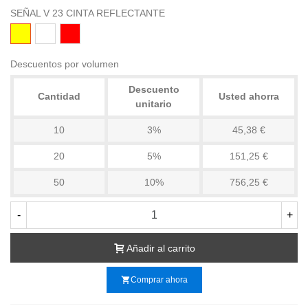
SEÑAL V 23 CINTA REFLECTANTE
AMARILLO
BLANCO
ROJO
Descuentos por volumen
Descuento
Cantidad
Usted ahorra
unitario
10
3%
45,38 €
20
5%
151,25 €
50
10%
756,25 €
-
+
Añadir al carrito
shopping_cart
Comprar ahora