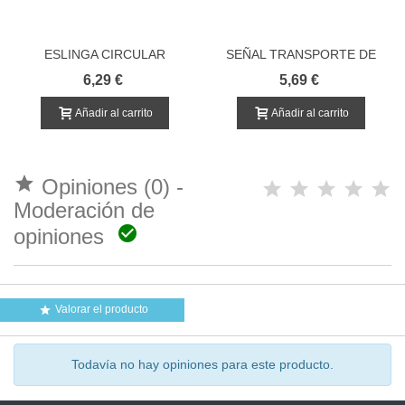
ESLINGA CIRCULAR
SEÑAL TRANSPORTE DE
CERRADA PARA CARGA
ANIMALES VIVOS
6,29 €
5,69 €
Añadir al carrito
Añadir al carrito

Opiniones (0) -
Moderación de

opiniones
Valorar el producto

Todavía no hay opiniones para este producto.