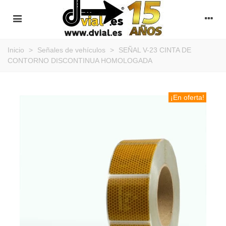
Inicio
>
Señales de vehículos
>
SEÑAL V-23 CINTA DE
CONTORNO DISCONTINUA HOMOLOGADA
¡En oferta!