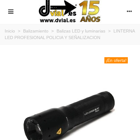
Inicio
>
Balizamiento
>
Balizas LED y luminarias
>
LINTERNA
LED PROFESIONAL POLICIA Y SEÑALIZACION
¡En oferta!