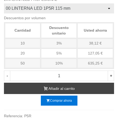
Descuentos por volumen
Descuento
Cantidad
Usted ahorra
unitario
10
3%
38,12 €
20
5%
127,05 €
50
10%
635,25 €
-
+
Añadir al carrito
shopping_cart
Comprar ahora
Referencia:
P5R