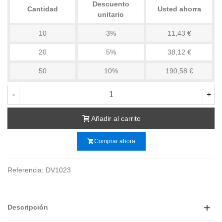
Descuento
Cantidad
Usted ahorra
unitario
10
3%
11,43 €
20
5%
38,12 €
50
10%
190,58 €
-
+
Añadir al carrito
shopping_cart
Comprar ahora
Referencia:
DV1023
Descripción