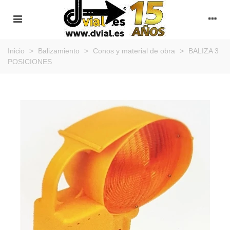
Inicio
>
Balizamiento
>
Conos y material de obra
>
BALIZA 3
POSICIONES