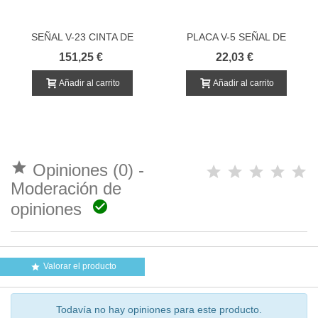
SEÑAL V-23 CINTA DE
PLACA V-5 SEÑAL DE
CONTORNO DISCONTINUA
VEHICULOS LENTOS
151,25 €
22,03 €
HOMOLOGADA
Añadir al carrito
Añadir al carrito

Opiniones (0) -
Moderación de

opiniones
Valorar el producto

Todavía no hay opiniones para este producto.