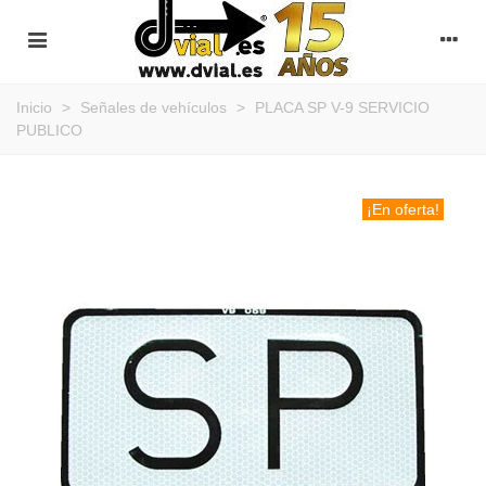
Inicio
>
Señales de vehículos
>
PLACA SP V-9 SERVICIO
PUBLICO
¡En oferta!