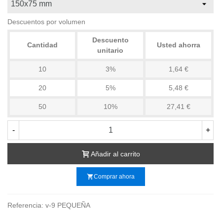
Descuentos por volumen
Descuento
Cantidad
Usted ahorra
unitario
10
3%
1,64 €
20
5%
5,48 €
50
10%
27,41 €
-
+
Añadir al carrito
shopping_cart
Comprar ahora
Referencia:
v-9 PEQUEÑA